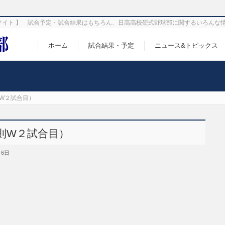
サイト 】 試合予定・試合結果はもちろん、日高高校硬式野球部に関するいろんな
ホーム
試合結果・予定
ニュース&トピックス
W２試合目）
則W２試合目）
月6日