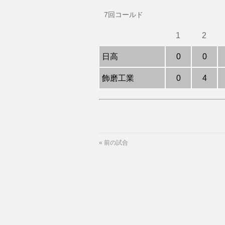
7回コールド
1
2
日高
0
0
飾磨工業
0
4
«
前の試合