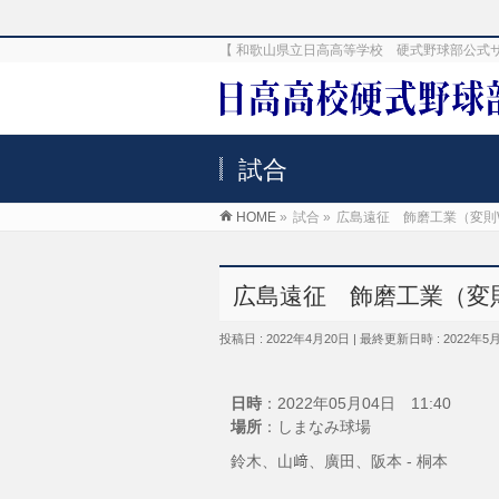
【 和歌山県立日高高等学校 硬式野球部公式
試合
HOME
»
試合
»
広島遠征 飾磨工業（変則
広島遠征 飾磨工業（変
投稿日 : 2022年4月20日
最終更新日時 : 2022年5
日時
：2022年05月04日 11:40
場所
：しまなみ球場
鈴木、山﨑、廣田、阪本 - 桐本