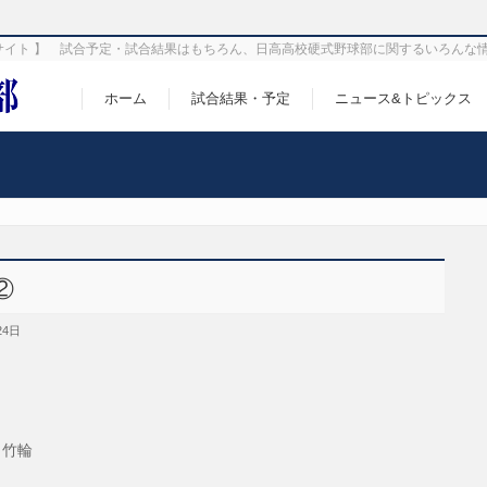
サイト 】 試合予定・試合結果はもちろん、日高高校硬式野球部に関するいろんな
ホーム
試合結果・予定
ニュース&トピックス
②
24日
、竹輪