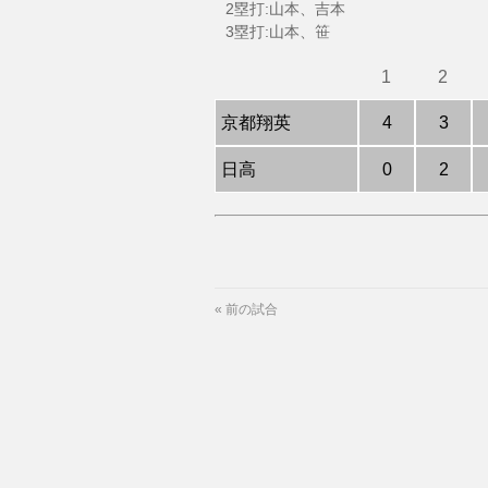
2塁打:山本、吉本
3塁打:山本、笹
1
2
京都翔英
4
3
日高
0
2
«
前の試合