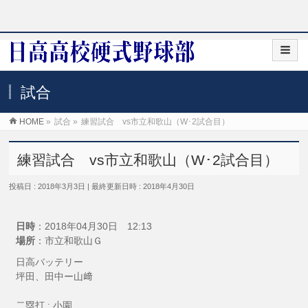
試合
HOME
»
試合
»
練習試合 vs市立和歌山（W･2試合目）
練習試合 vs市立和歌山（W･2試合目）
投稿日 : 2018年3月3日
最終更新日時 : 2018年4月30日
日時
：2018年04月30日 12:13
場所
：市立和歌山Ｇ
日高バッテリー
坪田、田中ー山﨑
二塁打 : 小園