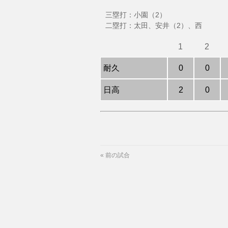
三塁打：小園（2）
二塁打：太田、安井（2）、西
1
2
耐久
0
0
日高
2
0
«
前の試合