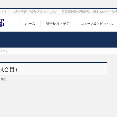
サイト 】 試合予定・試合結果はもちろん、日高高校硬式野球部に関するいろんな
ホーム
試合結果・予定
ニュース&トピックス
試合目）
2試合目）
月15日