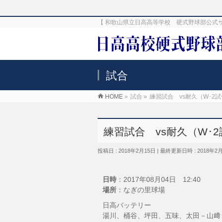
【 和歌山県立日高高等学校 硬式野球部公式
試合
HOME
»
試合
»
練習試合 vs耐久（W･2
練習試合 vs耐久（W･
投稿日 : 2018年2月15日
最終更新日時 : 2018年2
日時
：2017年08月04日 12:40
場所
：なぎの里球場
日高バッテリー
湯川、桶谷、坪田、五味、太田－山﨑