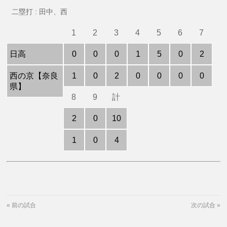
二塁打 : 田中、西
1
2
3
4
5
6
7
日高
0
0
0
1
5
0
2
西の京【奈良
1
0
2
0
0
0
0
県】
8
9
計
2
0
10
1
0
4
«
前の試合
次の試合
»