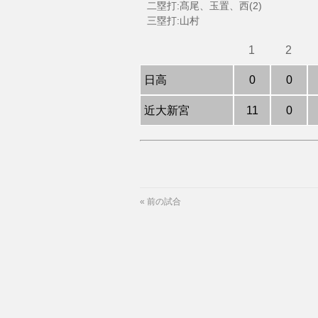
二塁打:髙尾、玉置、西(2)
三塁打:山村
1
2
日高
0
0
近大新宮
11
0
«
前の試合