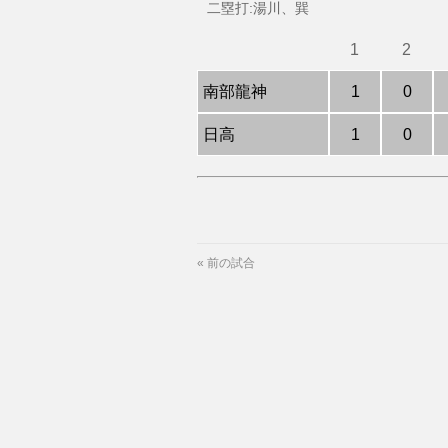
二塁打:湯川、巽
1
2
南部龍神
1
0
日高
1
0
«
前の試合