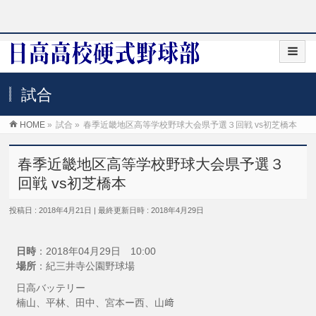
試合
HOME
»
試合
»
春季近畿地区高等学校野球大会県予選３回戦 vs初芝橋本
春季近畿地区高等学校野球大会県予選３
回戦 vs初芝橋本
投稿日 : 2018年4月21日
最終更新日時 : 2018年4月29日
日時
：2018年04月29日 10:00
場所
：紀三井寺公園野球場
日高バッテリー
楠山、平林、田中、宮本ー西、山﨑