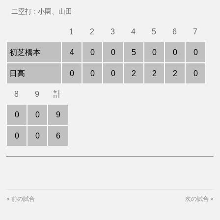
二塁打 : 小園、山田
1
2
3
4
5
6
7
初芝橋本
4
0
0
5
0
0
0
日高
0
0
0
2
2
2
0
8
9
計
0
0
9
0
0
6
«
前の試合
次の試合
»