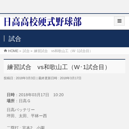
試合
HOME
»
試合
»
練習試合 vs和歌山工（W･1試合目）
練習試合 vs和歌山工（W･1試合目）
投稿日 : 2018年3月3日
最終更新日時 : 2018年3月17日
日時
：2018年03月17日 10:20
場所
：日高Ｇ
日高バッテリー
坪田、太田、平林ー西
二塁打 : 宮本2、小園