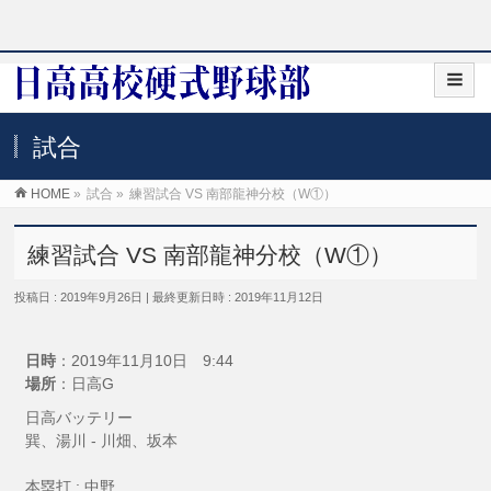
試合
HOME
»
試合
»
練習試合 VS 南部龍神分校（W①）
練習試合 VS 南部龍神分校（W①）
投稿日 : 2019年9月26日
最終更新日時 : 2019年11月12日
日時
：2019年11月10日 9:44
場所
：日高G
日高バッテリー
巽、湯川 - 川畑、坂本
本塁打 : 中野