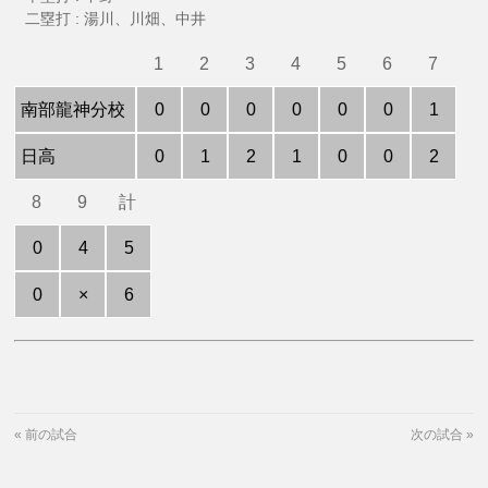
二塁打 : 湯川、川畑、中井
1
2
3
4
5
6
7
南部龍神分校
0
0
0
0
0
0
1
日高
0
1
2
1
0
0
2
8
9
計
0
4
5
0
×
6
«
前の試合
次の試合
»