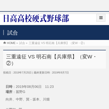
試合
HOME
»
試合
»
三重遠征 VS 明石南【兵庫県】（変W・②）
三重遠征 VS 明石南【兵庫県】（変W・
②）
投稿日 : 2019年7月25日
最終更新日時 : 2019年8月7日
日時
：2019年08月06日 11:23
場所
：菰野G
向井、中野、巽 - 坂本、川畑