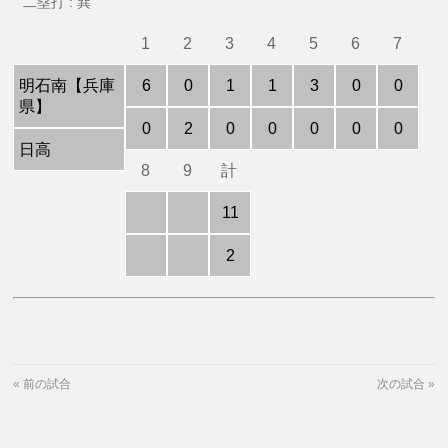
二塁打 : 巽
1
2
3
4
5
6
7
明石南【兵庫
6
0
1
1
3
0
0
県】
0
2
0
0
0
0
0
日高
8
9
計
11
2
«
前の試合
次の試合
»