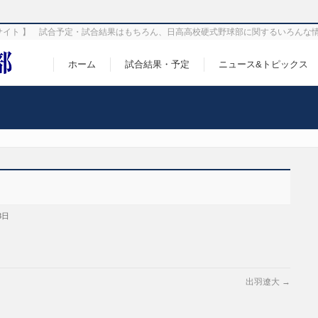
サイト 】 試合予定・試合結果はもちろん、日高高校硬式野球部に関するいろんな
ホーム
試合結果・予定
ニュース&トピックス
3日
出羽遼大
→